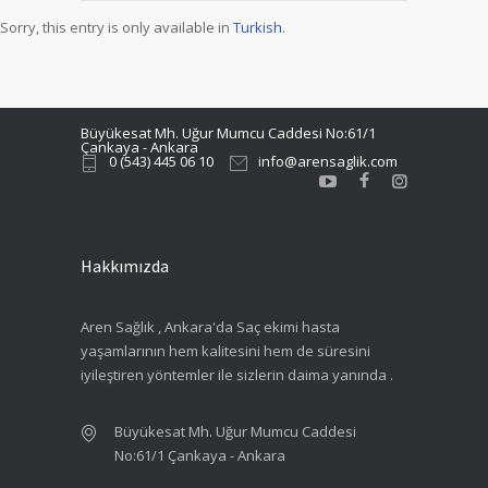
Sorry, this entry is only available in
Turkish
.
Büyükesat Mh. Uğur Mumcu Caddesi No:61/1
Çankaya - Ankara
0 (543) 445 06 10
info@arensaglik.com
Hakkımızda
Aren Sağlık , Ankara'da Saç ekimi hasta
yaşamlarının hem kalitesini hem de süresini
iyileştiren yöntemler ile sizlerin daima yanında .
Büyükesat Mh. Uğur Mumcu Caddesi
No:61/1 Çankaya - Ankara