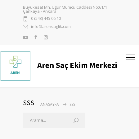
Büyükesat Mh. Uğur Mumcu Caddesi No:61/1
Çankaya - Ankara
0 (543) 445 06 10
info@arensaglik.com
Aren Saç Ekim Merkezi
SSS
ANASAYFA
SSS