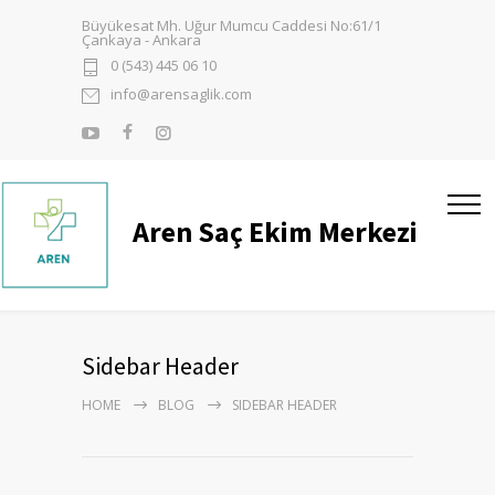
Büyükesat Mh. Uğur Mumcu Caddesi No:61/1
Çankaya - Ankara
0 (543) 445 06 10
info@arensaglik.com
Aren Saç Ekim Merkezi
Sidebar Header
HOME
BLOG
SIDEBAR HEADER