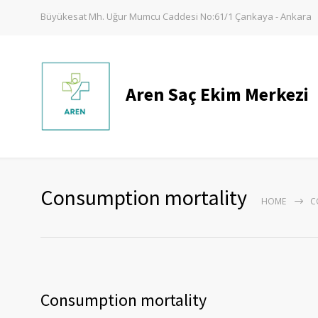
Büyükesat Mh. Uğur Mumcu Caddesi No:61/1 Çankaya - Ankara
Aren Saç Ekim Merkezi
Consumption mortality
HOME
C
Consumption mortality