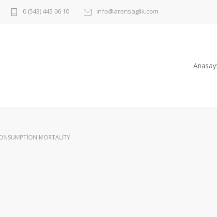
0 (543) 445 06 10
info@arensaglik.com
Anasay
ONSUMPTION MORTALITY